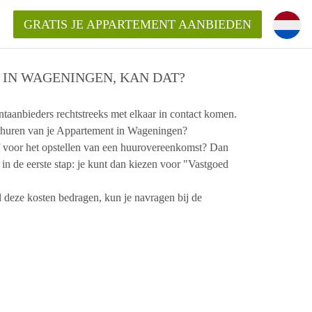
GRATIS JE APPARTEMENT AANBIEDEN
 IN WAGENINGEN, KAN DAT?
!
anbieders rechtstreeks met elkaar in contact komen.
verhuren van je Appartement in Wageningen?
ding?
f voor het opstellen van een huurovereenkomst? Dan
n de eerste stap: je kunt dan kiezen voor "Vastgoed
mentWageningen?
ijk voor het aangeboden
 deze kosten bedragen, kun je navragen bij de
gen?