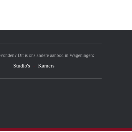
evonden? Dit is ons andere aanbod in Wageningen:
Studio's
Kamers