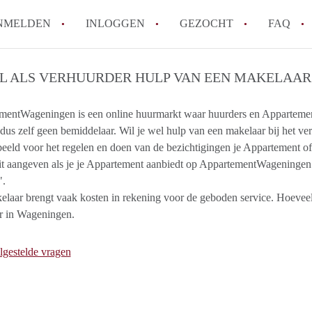
NMELDEN
INLOGGEN
GEZOCHT
FAQ
IL ALS VERHUURDER HULP VAN EEN MAKELAAR
How to translate AppartementWageningen
Berekent AppartementWageningen
entWageningen is een online huurmarkt waar huurders en Appartementa
 dus zelf geen bemiddelaar. Wil je wel hulp van een makelaar bij het 
makelaarsvergoeding/bemiddelingsvergoe
eeld voor het regelen en doen van de bezichtigingen je Appartement o
Wat is AppartementWageningen?
it aangeven als je je Appartement aanbiedt op AppartementWageningen i
Wat is de privacyverklaring van Apparte
".
Is AppartementWageningen verantwoordel
laar brengt vaak kosten in rekening voor de geboden service. Hoeveel
Appartement / Appartementen in Wagenin
r in Wageningen.
Alle veelgestelde vragen
lgestelde vragen