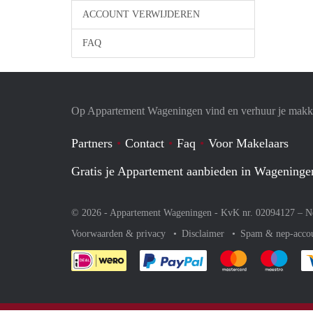
ACCOUNT VERWIJDEREN
FAQ
Op Appartement Wageningen vind en verhuur je makke
Partners
Contact
Faq
Voor Makelaars
Gratis je Appartement aanbieden in Wageninge
© 2026 - Appartement Wageningen - KvK nr. 02094127 –
N
Voorwaarden & privacy
Disclaimer
Spam & nep-acco
Je rekent gemakkelijk af 
Je rekent gemak
Je rek