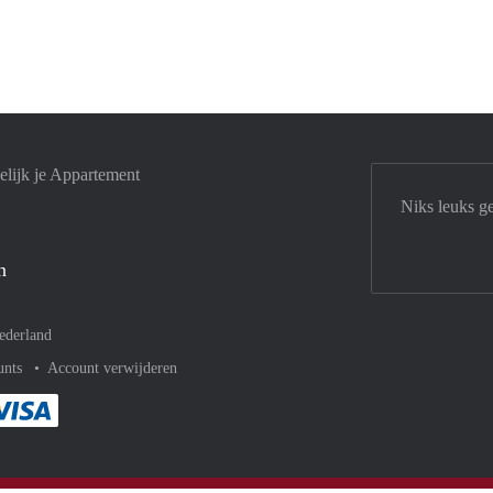
lijk je Appartement
Niks leuks g
n
ederland
unts
Account verwijderen
met Paypal
kelijk af met Mastercard
ent gemakkelijk af met Meastro
Je rekent gemakkelijk af met Visa