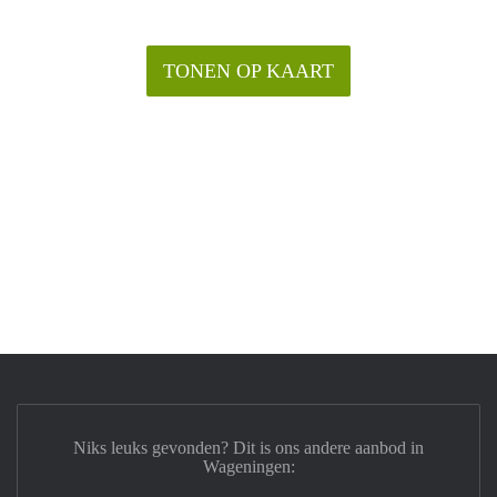
TONEN OP KAART
Niks leuks gevonden? Dit is ons andere aanbod in
Wageningen: