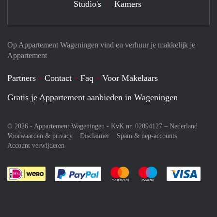
Studio's
Kamers
Op Appartement Wageningen vind en verhuur je makkelijk je
Appartement
Partners
Contact
Faq
Voor Makelaars
Gratis je Appartement aanbieden in Wageningen
© 2026 - Appartement Wageningen - KvK nr. 02094127 –
Nederland
Voorwaarden & privacy
Disclaimer
Spam & nep-accounts
Account verwijderen
Je rekent gemakkelijk af met Paypal
Je rekent gemakkelijk af met M
Je rekent gemakkelij
Je re