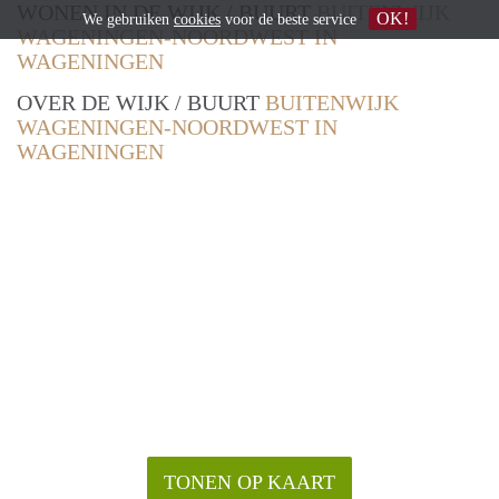
WONEN IN DE WIJK / BUURT
BUITENWIJK
OK!
We gebruiken
cookies
voor de beste service
WAGENINGEN-NOORDWEST IN
WAGENINGEN
OVER DE WIJK / BUURT
BUITENWIJK
WAGENINGEN-NOORDWEST IN
WAGENINGEN
TONEN OP KAART