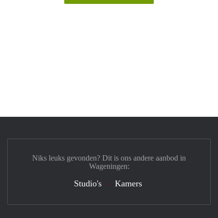
Niks leuks gevonden? Dit is ons andere aanbod in
Wageningen:
Studio's
Kamers