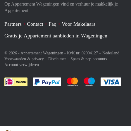
Op Appartement Wageningen vind en verhuur je makkelijk je
Appartement
Partners
Contact
Faq
Voor Makelaars
Gratis je Appartement aanbieden in Wageningen
© 2026 - Appartement Wageningen - KvK nr. 02094127 –
Nederland
Voorwaarden & privacy
Disclaimer
Spam & nep-accounts
Account verwijderen
Je rekent gemakkelijk af met Paypal
Je rekent gemakkelijk af met M
Je rekent gemakkelij
Je re