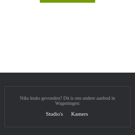
Niks leuks gevonden? Dit is ons andere aanbod in
Wageningen:
Studio's
Kamers