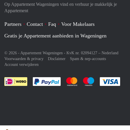
Op Appartement Wageningen vind en verhuur je makkelijk je
Appartement
Partners
Contact
Faq
Voor Makelaars
Gratis je Appartement aanbieden in Wageningen
© 2026 - Appartement Wageningen - KvK nr. 02094127 –
Nederland
Voorwaarden & privacy
Disclaimer
Spam & nep-accounts
Account verwijderen
Je rekent gemakkelijk af met Paypal
Je rekent gemakkelijk af met M
Je rekent gemakkelij
Je re