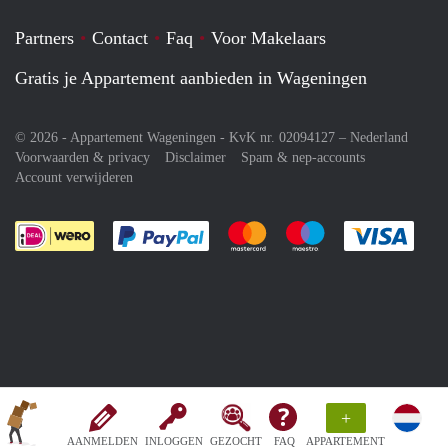
Partners
Contact
Faq
Voor Makelaars
Gratis je Appartement aanbieden in Wageningen
© 2026 - Appartement Wageningen - KvK nr. 02094127 –
Nederland
Voorwaarden & privacy
Disclaimer
Spam & nep-accounts
Account verwijderen
Je rekent gemakkelijk af met Paypal
Je rekent gemakkelijk af met M
Je rekent gemakkelij
Je re
+
AANMELDEN
INLOGGEN
GEZOCHT
FAQ
APPARTEMENT