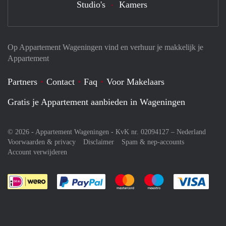
Studio's
Kamers
Op Appartement Wageningen vind en verhuur je makkelijk je
Appartement
Partners
Contact
Faq
Voor Makelaars
Gratis je Appartement aanbieden in Wageningen
© 2026 - Appartement Wageningen - KvK nr. 02094127 –
Nederland
Voorwaarden & privacy
Disclaimer
Spam & nep-accounts
Account verwijderen
Je rekent gemakkelijk af met Paypal
Je rekent gemakkelijk af met M
Je rekent gemakkelij
Je re