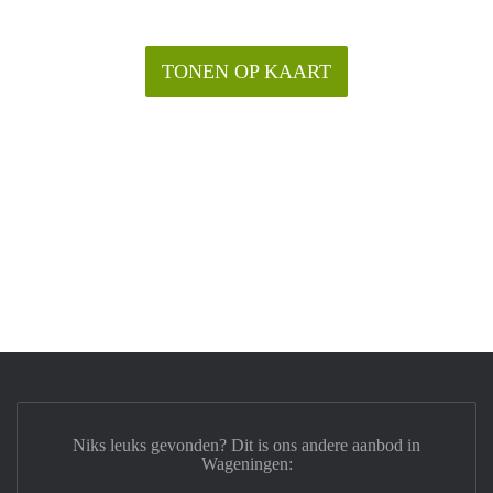
TONEN OP KAART
Niks leuks gevonden? Dit is ons andere aanbod in
Wageningen: