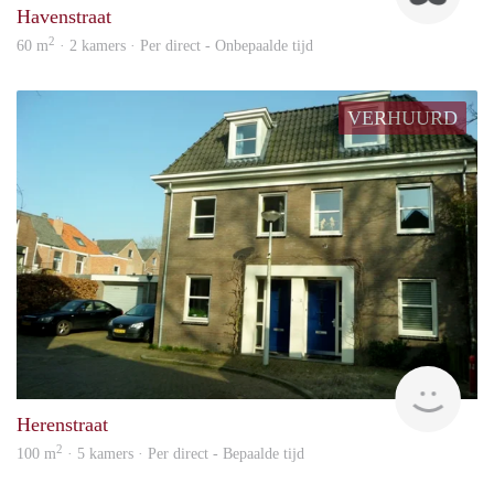
Havenstraat
2
60 m
· 2 kamers · Per direct - Onbepaalde tijd
VERHUURD
Blin
Herenstraat
2
100 m
· 5 kamers · Per direct - Bepaalde tijd