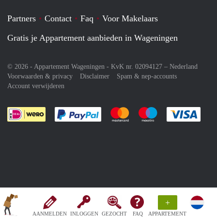
Partners
Contact
Faq
Voor Makelaars
Gratis je Appartement aanbieden in Wageningen
© 2026 - Appartement Wageningen - KvK nr. 02094127 –
Nederland
Voorwaarden & privacy
Disclaimer
Spam & nep-accounts
Account verwijderen
Je rekent gemakkelijk af met Paypal
Je rekent gemakkelijk af met M
Je rekent gemakkelij
Je re
+
AANMELDEN
INLOGGEN
GEZOCHT
FAQ
APPARTEMENT