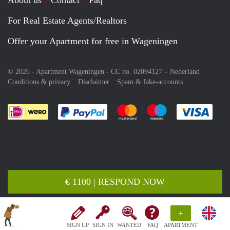
For Real Estate Agents/Realtors
Offer your Apartment for free in Wageningen
© 2026 - Apartment Wageningen - CC no. 02094127 –
Nederland
Conditions & privacy
Disclaimer
Spam & fake-accounts
Pay easily with :payment method
Pay easily with :payment meth
Pay easily with :pay
Pay e
€ 1100 | RESPOND NOW
+
SIGN UP
SIGN IN
WANTED
FAQ
APARTMENT