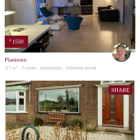
1550
€
Jelle
Plantsoen
2
117 m
· 3 rooms · Immediately - Indefinite period
SHARE