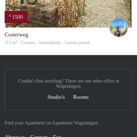
1500
€
jacky
Costerweg
2
112 m
· 5 rooms · Immediately - Certain period
Couldn't find anything? These are our other offers in
Wageningen:
Studio's
Rooms
Find your Apartment on Apartment Wageningen
About us
Contact
Faq