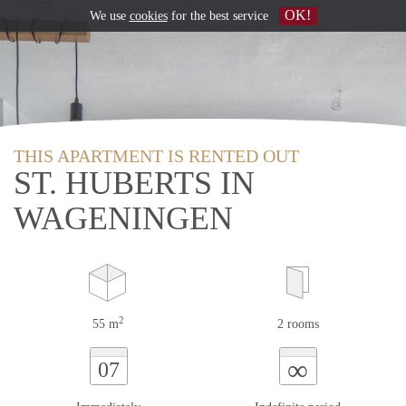
OK!
We use
cookies
for the best service
THIS APARTMENT IS RENTED OUT
ST. HUBERTS IN
WAGENINGEN
2
55 m
2 rooms
∞
07