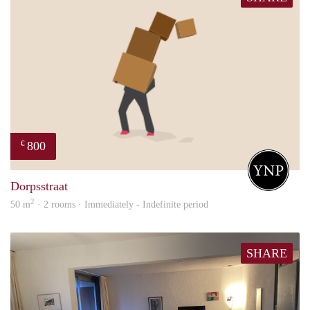
800
€
Your
Dorpsstraat
2
50 m
· 2 rooms · Immediately - Indefinite period
SHARE