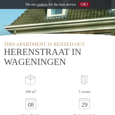
OK!
We use
cookies
for the best service
THIS APARTMENT IS RENTED OUT
HERENSTRAAT IN
WAGENINGEN
2
100 m
5 rooms
08
29