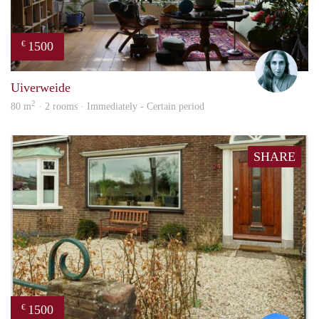
1500
€
Mari
Uiverweide
2
80 m
· 2 rooms · Immediately - Certain period
SHARE
1500
€