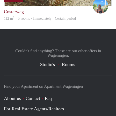
jacky
Costerweg
2
112 m
· 5 rooms · Immediately - Certain period
Couldn't find anything? These are our other offers in
Wageningen:
Studio's
Rooms
Find your Apartment on Apartment Wageningen
About us
Contact
Faq
For Real Estate Agents/Realtors